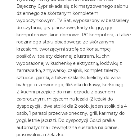
Bajeczny Cypr składa się z klimatyzowanego salonu
dziennego ze skórzanym kompletem
wypoczynkowym, TV Sat, wyposażony w bestsellery
do czytania, gry planszowe, karty do gry, gry
komputerowe, kino domowe, PC komputera, a także
rodzinnego stołu obiadowego ze skórzanymi
krzesłami, tworzącymi strefę do konsumpcji
posiłków, toalety dziennej z lustrem, kuchni
wyposażonej w kuchenkę elektryczną, lodówkę z
zamrażarką, zmywarkę, czajnik, komplet talerzy,
sztućce, garnki, a także szklanki, kielichy do wina
białego i czerwonego, filiżanki do kawy, korkociąg.
Z kuchni przejście do mini ogrodu z basenem
całorocznym, miejscem na leżaki (2 leżaki do
dyspozycji) , dwa stoliki dla 2 osób, jeden stolik dla 4
osób, 1 parasol przeciwsłoneczny, grill, karimaty do
yogi, letnie jacuzzi. Do dyspozycji Gości pralka
automatyczna i zewnętrzna suszarka na pranie,
prasowalnica i żelazko.