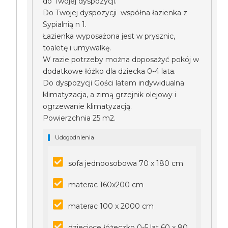
do Twojej dyspozycji.
Do Twojej dyspozycji współna łazienka z
Sypialnią n 1.
Łazienka wyposażona jest w prysznic,
toaletę i umywalkę.
W razie potrzeby można doposażyć pokój w
dodatkowe łóżko dla dziecka 0-4 lata.
Do dyspozycji Gości latem indywidualna
klimatyzacja, a zimą grzejnik olejowy i
ogrzewanie klimatyzacją.
Powierzchnia 25 m2.
Udogodnienia
sofa jednoosobowa 70 x 180 cm
materac 160x200 cm
materac 100 x 2000 cm
dziecięce łóżeczko 0-5 lat 60 x 80