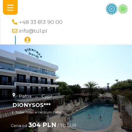
+48 33 813 90 00
info@tu1.pl
Pafos
→
Cypr
DIONYSOS***
Super hotel w centrum Pafos
304 PLN
/ 70 EUR
Cena od