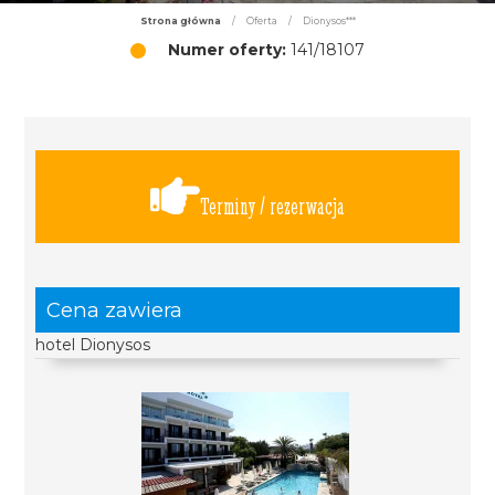
Strona główna
/
Oferta
/
Dionysos***
Numer oferty:
141/18107
Terminy / rezerwacja
Cena zawiera
hotel Dionysos