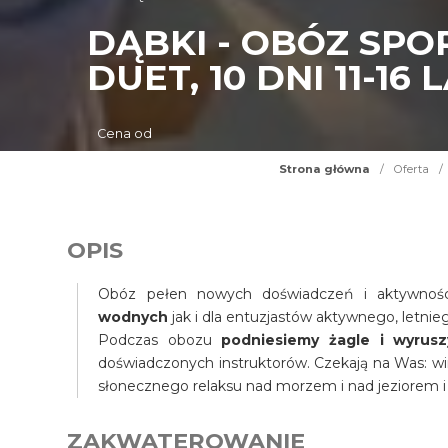
DĄBKI - OBÓZ SP
DUET, 10 DNI 11-16 
Cena od
Strona główna
/
Oferta
/
OPIS
Obóz pełen nowych doświadczeń i aktywno
wodnych
jak i dla entuzjastów aktywnego, letni
Podczas obozu
podniesiemy żagle i wyrus
doświadczonych instruktorów. Czekają na Was: wi
słonecznego relaksu nad morzem i nad jeziorem i
ZAKWATEROWANIE