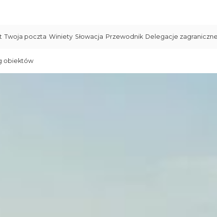
t
Twoja poczta
Winiety
Słowacja
Przewodnik
Delegacje zagraniczn
g obiektów