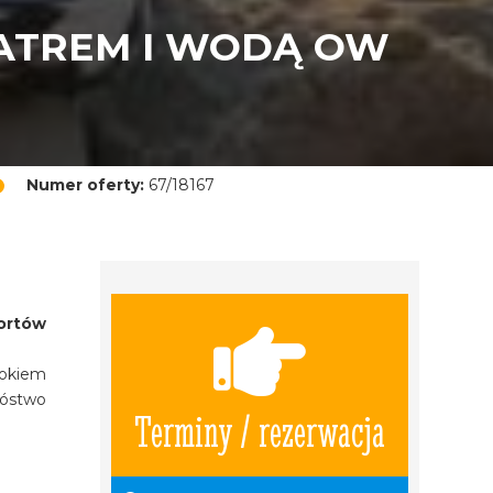
IATREM I WODĄ OW
Numer oferty:
67/18167
ortów
 okiem
nóstwo
Terminy / rezerwacja