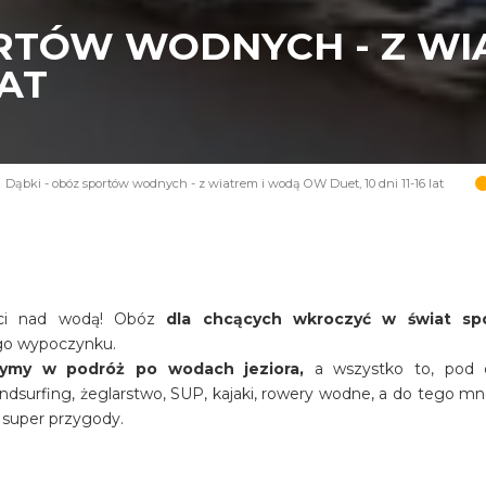
ORTÓW WODNYCH - Z W
LAT
Dąbki - obóz sportów wodnych - z wiatrem i wodą OW Duet, 10 dni 11-16 lat
ści nad wodą! Obóz
dla chcących wkroczyć w świat sp
ego wypoczynku.
zymy w podróż po wodach jeziora,
a wszystko to, pod
ndsurfing, żeglarstwo, SUP, kajaki, rowery wodne, a do tego m
 super przygody.