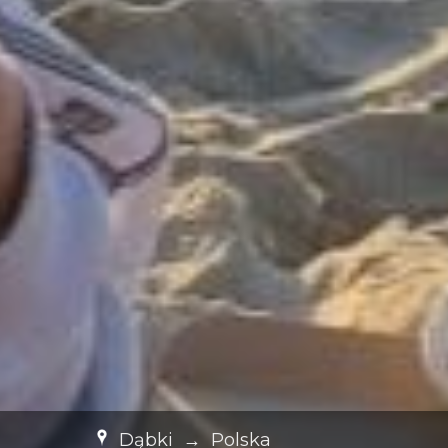
Dąbki
→
Polska