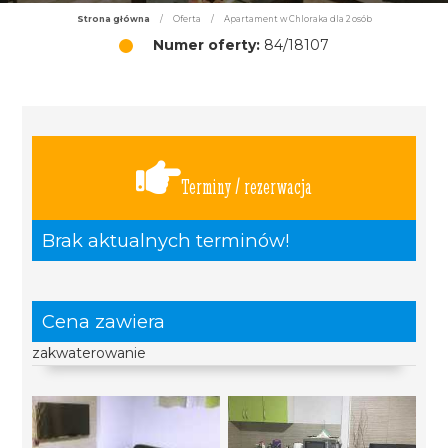
Strona główna
/
Oferta
/
Apartament w Chloraka dla 2 osób
Numer oferty:
84/18107
Terminy / rezerwacja
Brak aktualnych terminów!
Cena zawiera
zakwaterowanie