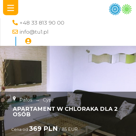
+48 33 813 90 00
info@tu1.pl
Pafos
→
Cypr
APARTAMENT W CHLORAKA DLA 2
OSÓB
369 PLN
/ 85 EUR
Cena od