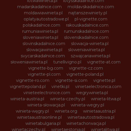
lotwawinieta.pl
lotysskadalnice.com
madarskadalnice.com
moldavskadalnice.com
moldawiawinieta.pl
najtanszewiniety.pl
oplatyautostradowe.pl
pl-vignette.com
polskadalnice.com
rakouskadalnice.com
rumuniawinieta.pl
rumunskadalnice.com
sloveniawinieta.pl
slovenskadalnice.com
slovinskadalnice.com
slowacja-winieta.pl
slowacjawinieta.pl
sloweniawinieta.pl
svycarskadalnice.com
szwajcariawinieta.pl
słoweniawinieta.pl
tunellivigno.pl
vignette-at.com
vignette-bg.com
vignette-cz.com
vignette-pl.com
vignette-poland.pl
vignette-ro.com
vignette-si.com
vignette.pl
vignettepoland.pl
vinetki.pl
vinietaelectronica.com
vinieteelectronice.com
wegrywinieta.pl
winieta-austria.pl
winieta-czechy.pl
winieta-litwa.pl
winieta-słowacja.pl
winieta-wegry.pl
winieta-węgry.pl
winieta.org
winietaaustria.pl
winietaaustriaonline.pl
winietaautostradowa.pl
winietabulgaria.pl
winietachorwacja.pl
winietaczechy.pl
winietaestonia.pl
winietalitwa.pl