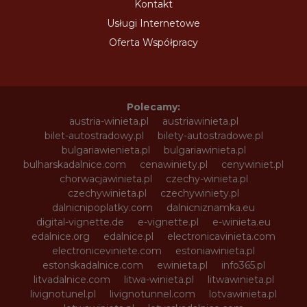
Kontakt
Usługi Internetowe
Oferta Współpracy
Polecamy:
austria-winieta.pl
austriawinieta.pl
bilet-autostradowy.pl
bilety-autostradowe.pl
bulgariawienieta.pl
bulgariawinieta.pl
bulharskadalnice.com
cenawiniety.pl
cenywiniet.pl
chorwacjawinieta.pl
czechy-winieta.pl
czechywinieta.pl
czechywiniety.pl
dalnicnipoplatky.com
dalnicniznamka.eu
digital-vignette.de
e-vignette.pl
e-winieta.eu
edalnice.org
edalnice.pl
electronicavinieta.com
electroniceviniete.com
estoniawinieta.pl
estonskadalnice.com
ewinieta.pl
info365.pl
litvadalnice.com
litwa-winieta.pl
litwawinieta.pl
livignotunel.pl
livignotunnel.com
lotvawinieta.pl