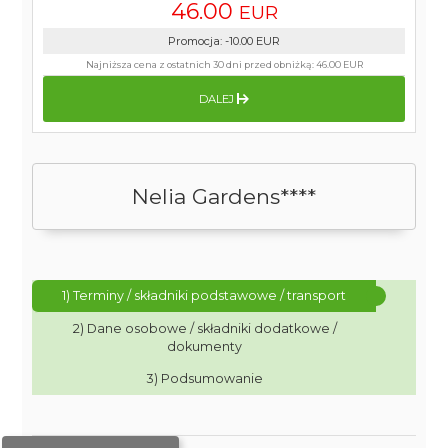
46.00
EUR
Promocja
:
-10.00
EUR
Najniższa cena z ostatnich 30 dni przed obniżką:
46.00 EUR
DALEJ
Nelia Gardens****
1) Terminy / składniki podstawowe / transport
2) Dane osobowe / składniki dodatkowe /
dokumenty
3) Podsumowanie