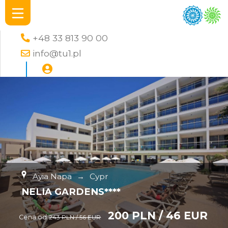
+48 33 813 90 00
info@tu1.pl
Ayia Napa
→
Cypr
NELIA GARDENS****
200 PLN / 46 EUR
Cena od
243 PLN / 56 EUR