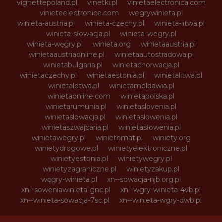
vignettepoland.pl
vinetki.pl
vinietaelectronica.com
vinieteelectronice.com
wegrywinieta.pl
winieta-austria.pl
winieta-czechy.pl
winieta-litwa.pl
winieta-słowacja.pl
winieta-wegry.pl
winieta-węgry.pl
winieta.org
winietaaustria.pl
winietaaustriaonline.pl
winietaautostradowa.pl
winietabulgaria.pl
winietachorwacja.pl
winietaczechy.pl
winietaestonia.pl
winietalitwa.pl
winietalotwa.pl
winietamoldawia.pl
winietaonline.com
winietapolska.pl
winietarumunia.pl
winietaslovenia.pl
winietaslowacja.pl
winietaslowenia.pl
winietaszwajcaria.pl
winietasłowenia.pl
winietawegry.pl
winietomat.pl
winiety.org
winietydrogowe.pl
winietyelektroniczne.pl
winietyestonia.pl
winietywegry.pl
winietyzagraniczne.pl
winietyzakup.pl
węgry-winieta.pl
xn--sowacja-njb.org.pl
xn--soweniawinieta-gnc.pl
xn--wgry-winieta-4vb.pl
xn--winieta-sowacja-7sc.pl
xn--winieta-wgry-dwb.pl