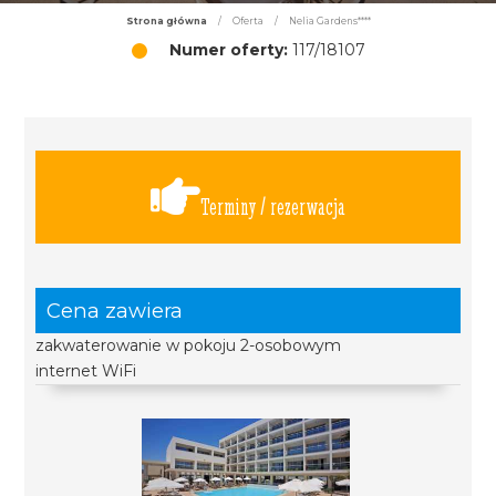
Strona główna
/
Oferta
/
Nelia Gardens****
Numer oferty:
117/18107
Terminy / rezerwacja
Cena zawiera
zakwaterowanie w pokoju 2-osobowym
internet WiFi