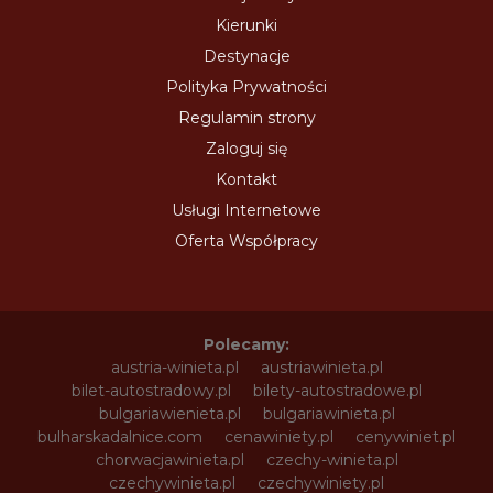
Kierunki
Destynacje
Polityka Prywatności
Regulamin strony
Zaloguj się
Kontakt
Usługi Internetowe
Oferta Współpracy
Polecamy:
austria-winieta.pl
austriawinieta.pl
bilet-autostradowy.pl
bilety-autostradowe.pl
bulgariawienieta.pl
bulgariawinieta.pl
bulharskadalnice.com
cenawiniety.pl
cenywiniet.pl
chorwacjawinieta.pl
czechy-winieta.pl
czechywinieta.pl
czechywiniety.pl