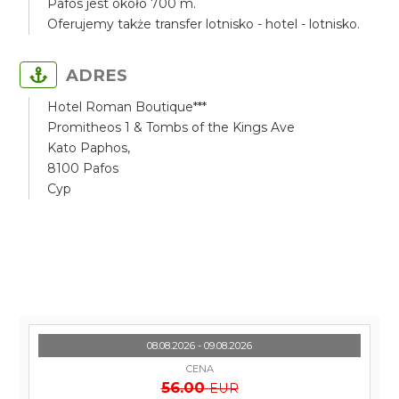
Pafos jest około 700 m.
Oferujemy także transfer lotnisko - hotel - lotnisko.
ADRES
Hotel Roman Boutique***
Promitheos 1 & Tombs of the Kings Ave
Kato Paphos,
8100 Pafos
Cyp
08.08.2026 - 09.08.2026
CENA
56.00
EUR