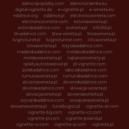
dalnicnipoplatky.com
dalnicniznamka.eu
digital-vignette.de
e-vignette.pl
e-winieta.eu
edalnice.org
edalnice.pl
electronicavinieta.com
electroniceviniete.com
estoniawinieta.pl
estonskadalnice.com
ewinieta.pl
info365.pl
litvadalnice.com
litwa-winieta.pl
litwawinieta.pl
livignotunel.pl
livignotunnel.com
lotvawinieta.pl
lotwawinieta.pl
lotysskadalnice.com
madarskadalnice.com
moldavskadalnice.com
moldawiawinieta.pl
najtanszewiniety.pl
oplatyautostradowe.pl
pl-vignette.com
polskadalnice.com
rakouskadalnice.com
rumuniawinieta.pl
rumunskadalnice.com
sloveniawinieta.pl
slovenskadalnice.com
slovinskadalnice.com
slowacja-winieta.pl
slowacjawinieta.pl
sloweniawinieta.pl
svycarskadalnice.com
szwajcariawinieta.pl
słoweniawinieta.pl
tunellivigno.pl
vignette-at.com
vignette-bg.com
vignette-cz.com
vignette-pl.com
vignette-poland.pl
vignette-ro.com
vignette-si.com
vignette.pl